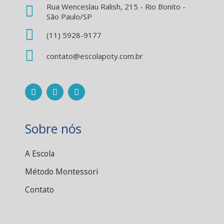
Rua Wenceslau Ralish, 215 - Rio Bonito -
São Paulo/SP
(11) 5928-9177
contato@escolapoty.com.br
F
I
W
a
n
h
c
s
a
e
t
t
b
a
s
o
g
a
Sobre nós
o
r
p
k
a
p
m
A Escola
Método Montessori
Contato