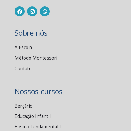
F
I
W
a
n
h
c
s
a
e
t
t
b
a
s
o
g
a
Sobre nós
o
r
p
k
a
p
m
A Escola
Método Montessori
Contato
Nossos cursos
Berçário
Educação Infantil
Ensino Fundamental I