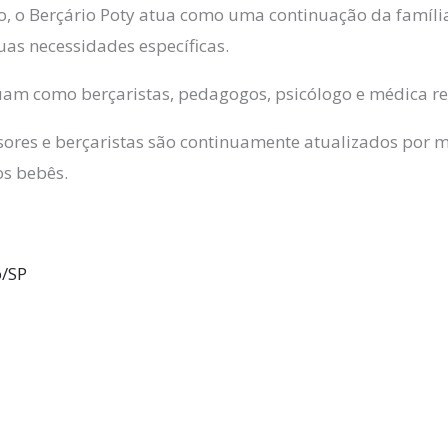
o, o Berçário Poty atua como uma continuação da famíl
uas necessidades específicas.
tuam como berçaristas, pedagogos, psicólogo e médica r
ores e berçaristas são continuamente atualizados por m
os bebês.
o/SP