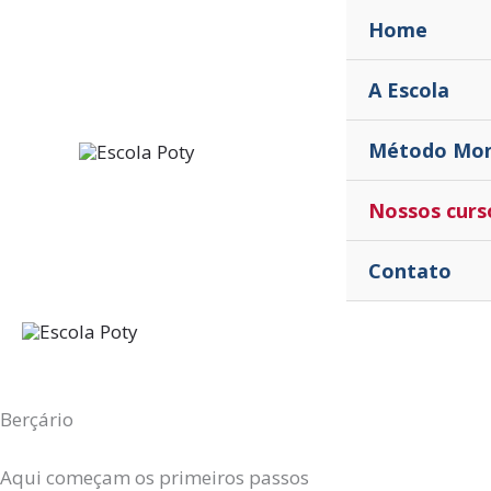
Ir
Home
para
o
A Escola
conteúdo
Método Mon
Nossos curs
Contato
Berçário
Aqui começam os primeiros passos